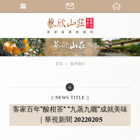
繁體中文
首頁
報導藝欣
|| NEWS TITLE ||
客家百年"酸柑茶" "九蒸九曬"成就美味
｜華視新聞 20220205