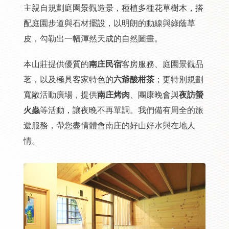
主親自規劃庭園景觀造景，種植多種花草樹木，搭
配庭園步道與石材擺設，以明朗的動線與綠蔭草
皮，勾勒出一幅渾然天成的自然圖畫。
本山莊提供優質的
南庄民宿
客房服務、庭園景觀品
茗，以及極具客家特色的
六爺酸柑茶
；更特別規劃
寬敞活動廣場，提供
南庄烤肉
、團康晚會與
夜訪螢
火蟲
等活動，讓夜晚不再單調。我們備有周全的旅
遊服務，帶您盡情體會南庄的好山好水與在地人
情。