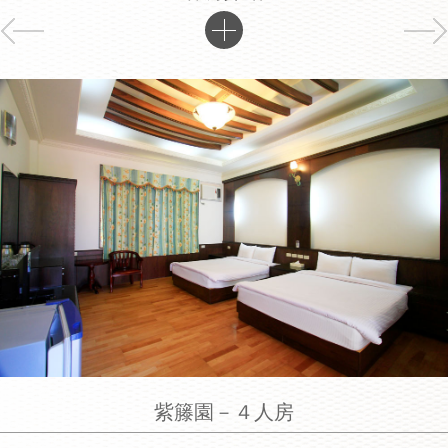
紫籐園－４人房