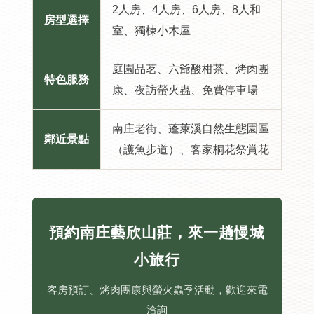
2人房、4人房、6人房、8人和
房型選擇
室、獨棟小木屋
庭園品茗、六爺酸柑茶、烤肉團
特色服務
康、夜訪螢火蟲、免費停車場
南庄老街、蓬萊溪自然生態園區
鄰近景點
（護魚步道）、客家桐花祭賞花
預約南庄藝欣山莊，來一趟慢城
小旅行
客房預訂、烤肉團康與螢火蟲季活動，歡迎來電
洽詢