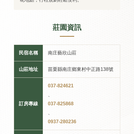
莊園資訊
民宿名稱
南庄藝欣山莊
山莊地址
苗栗縣南庄鄉東村中正路138號
037-824621
、
訂房專線
037-825868
、
0937-280236