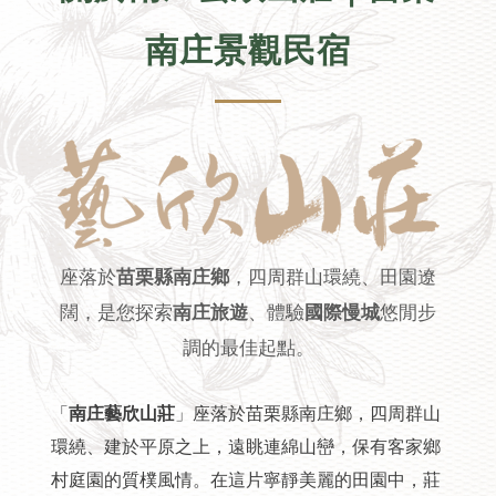
南庄景觀民宿
座落於
苗栗縣南庄鄉
，四周群山環繞、田園遼
闊，是您探索
南庄旅遊
、體驗
國際慢城
悠閒步
調的最佳起點。
「
南庄藝欣山莊
」座落於苗栗縣南庄鄉，四周群山
環繞、建於平原之上，遠眺連綿山巒，保有客家鄉
村庭園的質樸風情。在這片寧靜美麗的田園中，莊